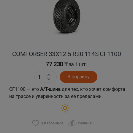
Кокшетау
Костанай
Кызылорда
COMFORSER 33X12.5 R20 114S CF1100
Павлодар
77 230 ₸
за 1 шт.
Петропавловск
В корзину
Семей
CF1100 — это
A/T-шина
для тех, кто хочет комфорта
на трассе и уверенности за её пределами.
Талдыкорган
Тараз
В избранное
Сравнить
Темиртау