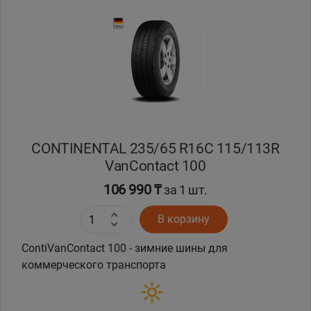
Уральск
Усть-Каменогорск
Шымкент
Экибастуз
CONTINENTAL 235/65 R16C 115/113R
VanContact 100
Бишкек
106 990 ₸
за 1 шт.
В корзину
ContiVanContact 100 - зимние шины для
коммерческого транспорта