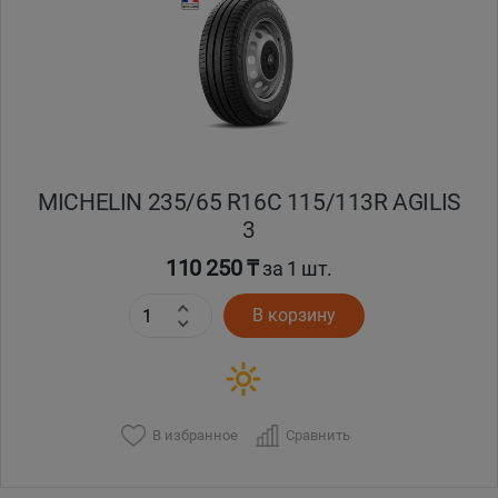
Кокшетау
Костанай
Кызылорда
MICHELIN 235/65 R16C 115/113R AGILIS
Павлодар
3
Петропавловск
110 250 ₸
за 1 шт.
В корзину
Семей
Талдыкорган
Тараз
В избранное
Сравнить
Темиртау