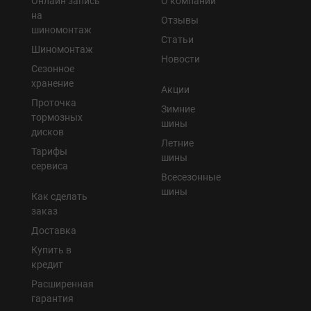
Онлайн запись
О компании
на
Отзывы
шиномонтаж
Статьи
Шиномонтаж
Новости
Сезонное
хранение
Акции
Проточка
Зимние
тормозных
шины
дисков
Летние
Тарифы
шины
сервиса
Всесезонные
шины
Как сделать
заказ
Доставка
Купить в
кредит
Расширенная
гарантия