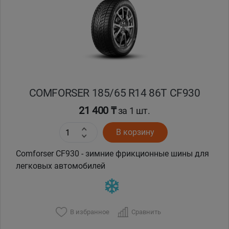
Кокшетау
Костанай
Кызылорда
COMFORSER 185/65 R14 86T CF930
Павлодар
21 400 ₸
за 1 шт.
Петропавловск
В корзину
Семей
Comforser CF930 - зимние фрикционные шины для
легковых автомобилей
Талдыкорган
Тараз
В избранное
Сравнить
Темиртау