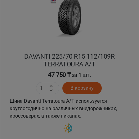
Кокшетау
Костанай
Кызылорда
DAVANTI 225/70 R15 112/109R
Павлодар
TERRATOURA A/T
Петропавловск
47 750 ₸
за 1 шт.
В корзину
Семей
Шина Davanti Terratoura A/T используется
Талдыкорган
круглогодично на различных внедорожниках,
кроссоверах, а также пикапах.
Тараз
Темиртау