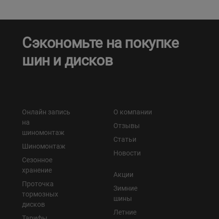
Кокшетау
Сэкономьте на покупке
Костанай
шин и дисков
Кызылорда
Павлодар
Онлайн запись
О компании
Петропавловск
на
Отзывы
шиномонтаж
Статьи
Семей
Шиномонтаж
Новости
Сезонное
Талдыкорган
хранение
Акции
Проточка
Зимние
Тараз
тормозных
шины
дисков
Летние
Темиртау
Тарифы