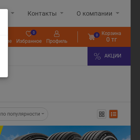
нах
Контакты
О компании
Корзина
0
0
0
0 тг
нение
Избранное
Профиль
АКЦИИ
по популярности