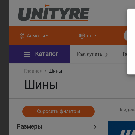
+
+
Алматы
ru
Каталог
Как купить
Гара
❯
Главная
Шины
Шины
Найден
Сбросить фильтры
Размеры