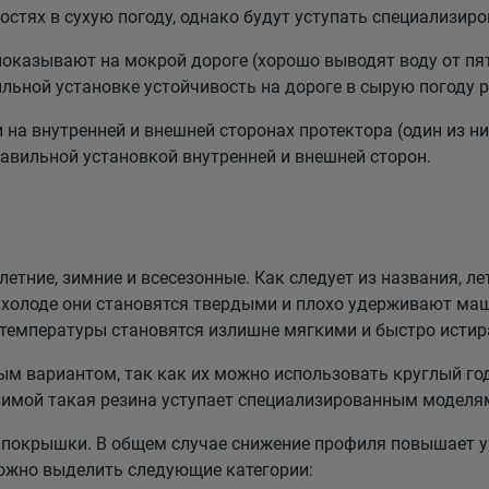
стях в сухую погоду, однако будут уступать специализи
казывают на мокрой дороге (хорошо выводят воду от пят
льной установке устойчивость на дороге в сырую погоду р
а внутренней и внешней сторонах протектора (один из них
равильной установкой внутренней и внешней сторон.
етние, зимние и всесезонные. Как следует из названия, ле
холоде они становятся твердыми и плохо удерживают маш
 температуры становятся излишне мягкими и быстро истир
 вариантом, так как их можно использовать круглый год
зимой такая резина уступает специализированным моделя
покрышки. В общем случае снижение профиля повышает у
можно выделить следующие категории: