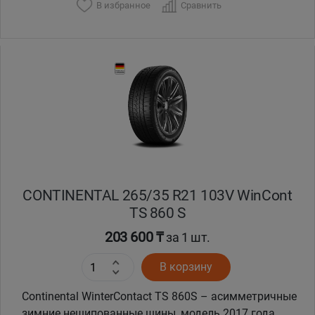
В избранное
Сравнить
Уральск
Усть-Каменогорск
Шымкент
Экибастуз
Бишкек
CONTINENTAL 265/35 R21 103V WinCont
TS 860 S
203 600 ₸
за 1 шт.
В корзину
Continental WinterContact TS 860S – асимметричные
зимние нешипованные шины, модель 2017 года