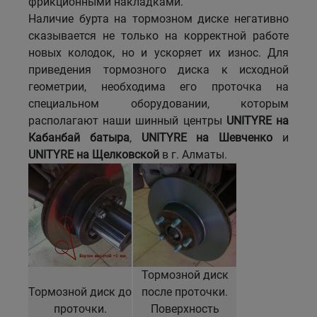
фрикционными накладками.
Наличие бурта на тормозном диске негативно
Уральск
сказывается не только на корректной работе
новых колодок, но и ускоряет их износ. Для
Усть-Каменогорск
приведения тормозного диска к исходной
геометрии, необходима его проточка на
специальном оборудовании, которым
Шымкент
располагают наши шинный центры
UNITYRE на
Кабанбай батыра
,
UNITYRE на Шевченко
и
Экибастуз
UNITYRE на Щелковской
в г. Алматы.
Бишкек
Тормозной диск
Тормозной диск до
после проточки.
проточки.
Поверхность