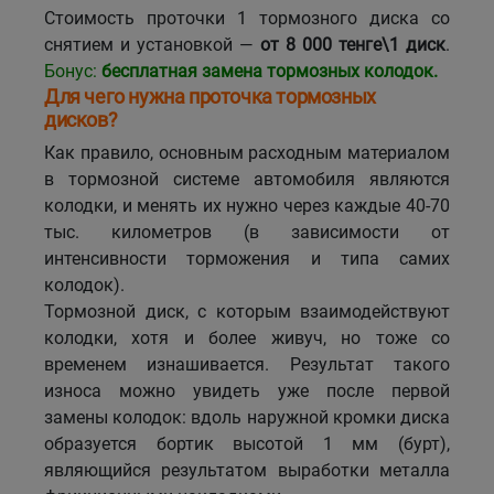
Стоимость проточки 1 тормозного диска со
Кокшетау
снятием и установкой —
от 8 000 тенге\1 диск
.
Бонус:
бесплатная замена тормозных колодок.
Костанай
Для чего нужна проточка тормозных
дисков?
Кызылорда
Как правило, основным расходным материалом
в тормозной системе автомобиля являются
колодки, и менять их нужно через каждые 40-70
Павлодар
тыс. километров (в зависимости от
интенсивности торможения и типа самих
Петропавловск
колодок).
Тормозной диск, с которым взаимодействуют
Семей
колодки, хотя и более живуч, но тоже со
временем изнашивается. Результат такого
Талдыкорган
износа можно увидеть уже после первой
замены колодок: вдоль наружной кромки диска
Тараз
образуется бортик высотой 1 мм (бурт),
являющийся результатом выработки металла
Темиртау