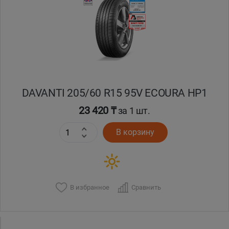
Кокшетау
Костанай
Кызылорда
DAVANTI 205/60 R15 95V ECOURA HP1
Павлодар
23 420 ₸
за 1 шт.
Петропавловск
В корзину
Семей
Талдыкорган
В избранное
Сравнить
Тараз
Темиртау