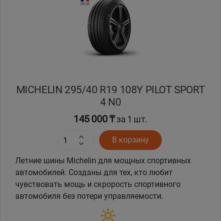
Кокшетау
Костанай
Кызылорда
MICHELIN 295/40 R19 108Y PILOT SPORT
Павлодар
4 N0
Петропавловск
145 000 ₸
за 1 шт.
В корзину
Семей
Летние шины Michelin для мощных спортивных
Талдыкорган
автомобилей. Созданы для тех, кто любит
чувствовать мощь и скрорость спортивного
Тараз
автомобиля без потери управляемости.
Темиртау