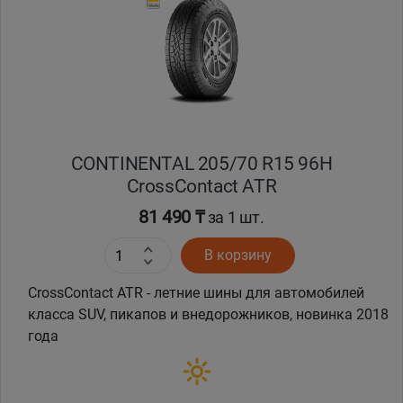
Кокшетау
Костанай
Кызылорда
CONTINENTAL 205/70 R15 96H
Павлодар
CrossContact ATR
Петропавловск
81 490 ₸
за 1 шт.
В корзину
Семей
CrossContact ATR - летние шины для автомобилей
Талдыкорган
класса SUV, пикапов и внедорожников, новинка 2018
года
Тараз
Темиртау