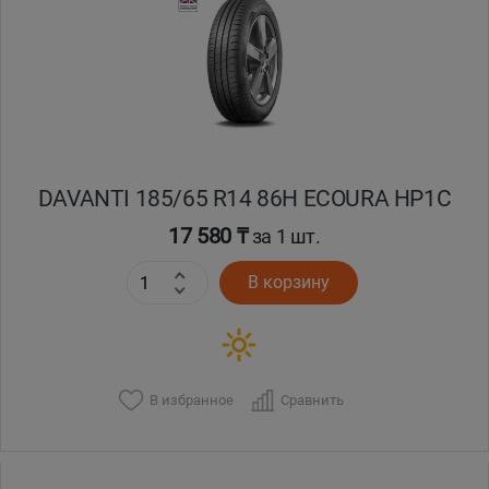
Кокшетау
Костанай
Кызылорда
DAVANTI 185/65 R14 86H ECOURA HP1C
Павлодар
17 580 ₸
за 1 шт.
Петропавловск
В корзину
Семей
Талдыкорган
В избранное
Сравнить
Тараз
Темиртау