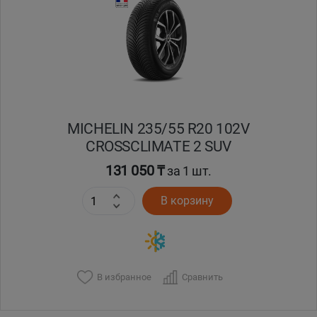
Кокшетау
Костанай
Кызылорда
MICHELIN 235/55 R20 102V
Павлодар
CROSSCLIMATE 2 SUV
Петропавловск
131 050 ₸
за 1 шт.
В корзину
Семей
Талдыкорган
Тараз
В избранное
Сравнить
Темиртау