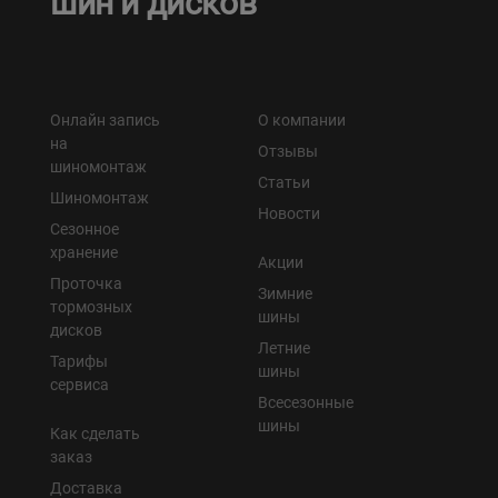
шин и дисков
Онлайн запись
О компании
на
Отзывы
шиномонтаж
Статьи
Шиномонтаж
Новости
Сезонное
хранение
Акции
Проточка
Зимние
тормозных
шины
дисков
Летние
Тарифы
шины
сервиса
Всесезонные
шины
Как сделать
заказ
Доставка