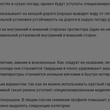
стях в сухую погоду, однако будут уступать специализи
казывают на мокрой дороге (хорошо выводят воду от пят
льной установке устойчивость на дороге в сырую погоду р
а внутренней и внешней сторонах протектора (один из них
равильной установкой внутренней и внешней сторон.
етние, зимние и всесезонные. Как следует из названия, ле
холоде они становятся твердыми и плохо удерживают маш
 температуры становятся излишне мягкими и быстро истир
 вариантом, так как их можно использовать круглый год
зимой такая резина уступает специализированным моделя
покрышки. В общем случае снижение профиля повышает у
можно выделить следующие категории: