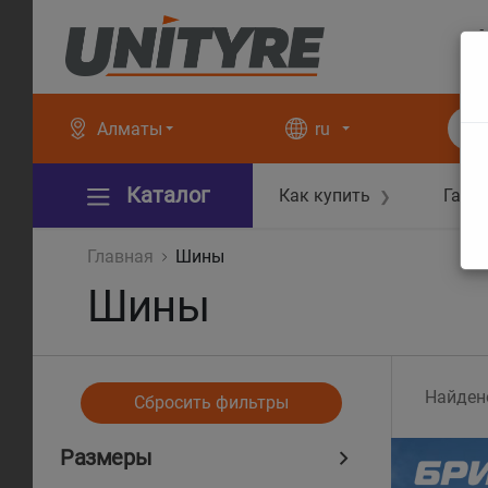
+
+
Алматы
ru
Каталог
Как купить
Гара
❯
Главная
Шины
Шины
Найден
Сбросить фильтры
Размеры