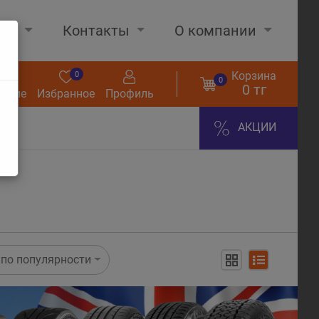
нах
Контакты
О компании
Корзина
0
0
0
0 тг
нение
Избранное
Профиль
АКЦИИ
по популярности