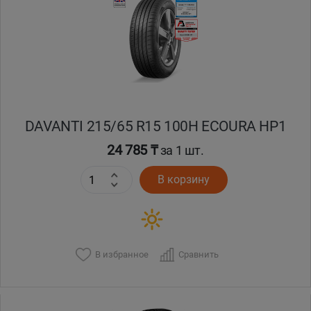
Кокшетау
Костанай
Кызылорда
DAVANTI 215/65 R15 100H ECOURA HP1
Павлодар
24 785 ₸
за 1 шт.
Петропавловск
В корзину
Семей
Талдыкорган
В избранное
Сравнить
Тараз
Темиртау