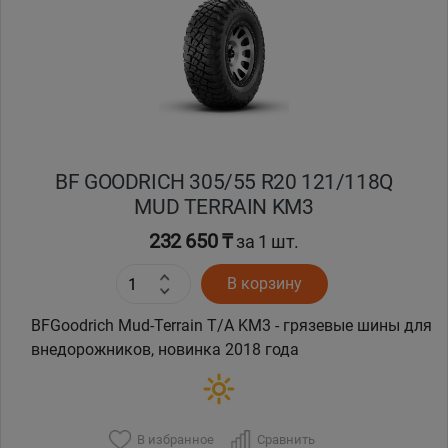
Кокшетау
Костанай
Кызылорда
BF GOODRICH 305/55 R20 121/118Q
Павлодар
MUD TERRAIN KM3
Петропавловск
232 650 ₸
за 1 шт.
В корзину
Семей
BFGoodrich Mud-Terrain T/A KM3 - грязевые шины для
Талдыкорган
внедорожников, новинка 2018 года
Тараз
В избранное
Сравнить
Темиртау