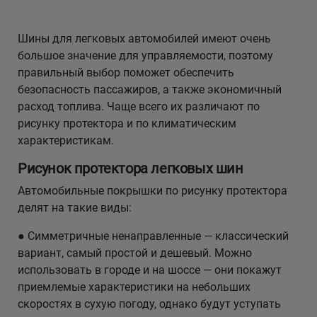
Кокшетау
Шины для легковых автомобилей имеют очень
большое значение для управляемости, поэтому
Костанай
правильный выбор поможет обеспечить
безопасность пассажиров, а также экономичный
Кызылорда
расход топлива. Чаще всего их различают по
рисунку протектора и по климатическим
Павлодар
характеристикам.
Рисунок протектора легковых шин
Петропавловск
Автомобильные покрышки по рисунку протектора
Семей
делят на такие виды:
● Симметричные ненаправленные — классический
Талдыкорган
вариант, самый простой и дешевый. Можно
использовать в городе и на шоссе — они покажут
Тараз
приемлемые характеристики на небольших
скоростях в сухую погоду, однако будут уступать
Темиртау