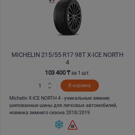
Кокшетау
Костанай
Кызылорда
MICHELIN 215/55 R17 98T X-ICE NORTH
Павлодар
4
Петропавловск
103 400 ₸
за 1 шт.
В корзину
Семей
Michelin X-ICE NORTH 4 - уникальные зимние
Талдыкорган
шипованные шины для легковых автомобилей,
новинка зимнего сезона 2018/2019
Тараз
Темиртау