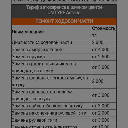
Тариф автосервиса в шинном центре
UNITYRE Астана
Уральск
РЕМОНТ ХОДОВОЙ ЧАСТИ
Усть-Каменогорск
Стоимость,
Наименование
тг.
Шымкент
Диагностика ходовой части
2 000
Замена амортизаторов
от 4 000
Замена пружин
от 2 500
Экибастуз
Замена гранат, пыльников на
от 5 000
приводах, за штуку
Бишкек
Замена шаровых легкосъемных, за
2 000
штуку
Замена шаровых на полном
от 3 000
приводе, за штуку
Замена сайлентблоков, за штуку
от 3 000
Замена наконечника рулевой тяги
от 2 000
Замена рулевой тяги
от 3 000
Замена стойки стабилизатора
от 15 00