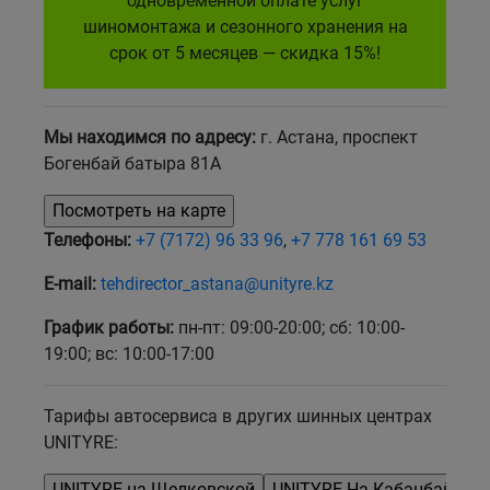
одновременной оплате услуг
шиномонтажа и сезонного хранения на
Кокшетау
срок от 5 месяцев — скидка 15%!
Костанай
Мы находимся по адресу:
г. Астана, проспект
Кызылорда
Богенбай батыра 81А
Павлодар
Телефоны:
+7 (7172) 96 33 96
,
+7 778 161 69 53
Петропавловск
E-mail:
tehdirector_astana@unityre.kz
Семей
График работы:
пн-пт: 09:00-20:00; сб: 10:00-
19:00; вс: 10:00-17:00
Талдыкорган
Тарифы автосервиса в других шинных центрах
Тараз
UNITYRE:
Темиртау