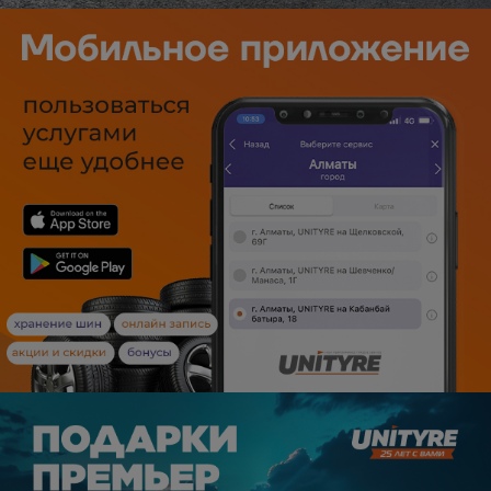
Уральск
Усть-Каменогорск
Шымкент
Экибастуз
Бишкек