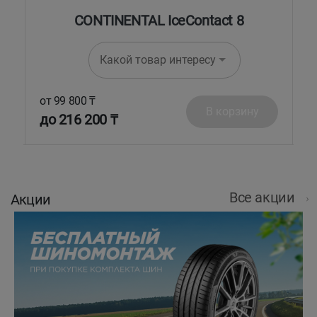
CONTINENTAL IceContact 8
Какой товар интересует?
от 99 800 ₸
о
В корзину
до 216 200 ₸
д
Все акции
Акции