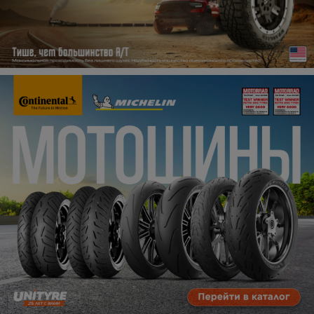
Кокшетау
Костанай
Кызылорда
Павлодар
Петропавловск
Семей
Талдыкорган
Тараз
Темиртау