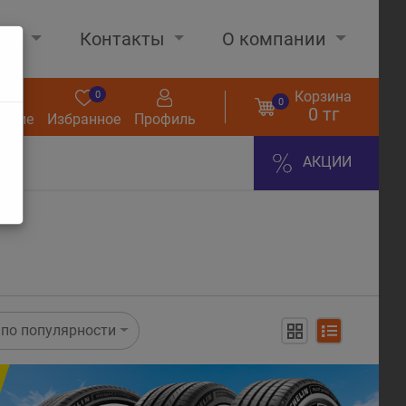
нах
Контакты
О компании
Корзина
0
0
0
0 тг
нение
Избранное
Профиль
АКЦИИ
по популярности