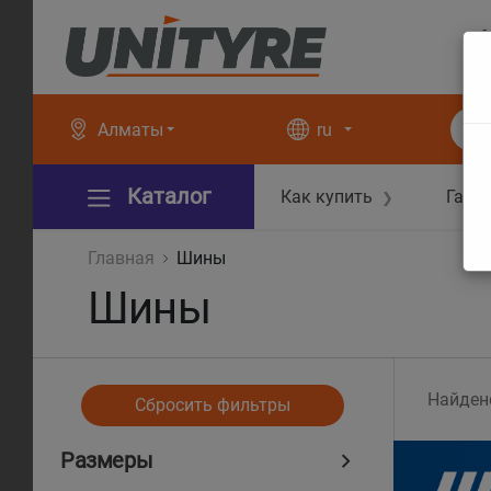
+
+
Алматы
ru
Каталог
Как купить
Гара
❯
Главная
Шины
Шины
Найден
Сбросить фильтры
Размеры