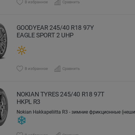
В избранное
Сравнить
GOODYEAR 245/40 R18 97Y
EAGLE SPORT 2 UHP
В избранное
Сравнить
NOKIAN TYRES 245/40 R18 97T
HKPL R3
Nokian Hakkapeliitta R3 - зимние фрикционные (нешипованные) шины для легковых авто, новинка 2018
года от известного бренда Nokian Tyres