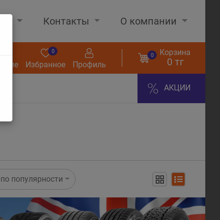
нах
Контакты
О компании
Корзина
0
0
0
0 тг
нение
Избранное
Профиль
АКЦИИ
по популярности