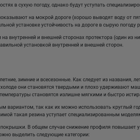
стях в сухую погоду, однако будут уступать специализи
казывают на мокрой дороге (хорошо выводят воду от пят
льной установке устойчивость на дороге в сырую погоду р
а внутренней и внешней сторонах протектора (один из них
равильной установкой внутренней и внешней сторон.
етние, зимние и всесезонные. Как следует из названия, ле
холоде они становятся твердыми и плохо удерживают маш
 температуры становятся излишне мягкими и быстро истир
 вариантом, так как их можно использовать круглый год
зимой такая резина уступает специализированным моделя
покрышки. В общем случае снижение профиля повышает у
можно выделить следующие категории: