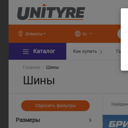
+
+
Алматы
ru
Каталог
Как купить
Гара
❯
Главная
Шины
Шины
Найден
Сбросить фильтры
Размеры