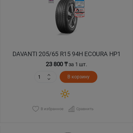
Кокшетау
Костанай
Кызылорда
DAVANTI 205/65 R15 94H ECOURA HP1
Павлодар
23 800 ₸
за 1 шт.
Петропавловск
В корзину
Семей
Талдыкорган
В избранное
Сравнить
Тараз
Темиртау