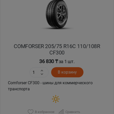
Кокшетау
Костанай
Кызылорда
COMFORSER 205/75 R16C 110/108R
Павлодар
CF300
Петропавловск
36 830 ₸
за 1 шт.
В корзину
Семей
Comforser CF300 - шины для коммерческого
Талдыкорган
транспорта
Тараз
В избранное
Сравнить
Темиртау