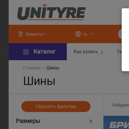
+
+
Алматы
ru
Каталог
Как купить
Гара
❯
Главная
Шины
Шины
Найден
Сбросить фильтры
Размеры