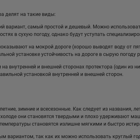
а делят на такие виды:
 вариант, самый простой и дешевый. Можно использовать
стях в сухую погоду, однако будут уступать специализи
казывают на мокрой дороге (хорошо выводят воду от пят
льной установке устойчивость на дороге в сырую погоду р
а внутренней и внешней сторонах протектора (один из них
равильной установкой внутренней и внешней сторон.
етние, зимние и всесезонные. Как следует из названия, ле
холоде они становятся твердыми и плохо удерживают маш
 температуры становятся излишне мягкими и быстро истир
 вариантом, так как их можно использовать круглый год