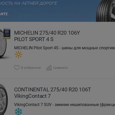
evious
MICHELIN 275/40 R20 106Y
PILOT SPORT 4 S
MICHELIN Pilot Sport 4S - шины для мощных спорти
В избранное
Сравнить
CONTINENTAL 275/40 R20 106T
VikingContact 7
VikingContact 7 SUV - зимние нешипованные (фрикц
зимы