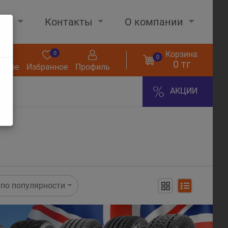
нах
Контакты
О компании
Корзина
0
0
0
0 тг
нение
Избранное
Профиль
АКЦИИ
по популярности