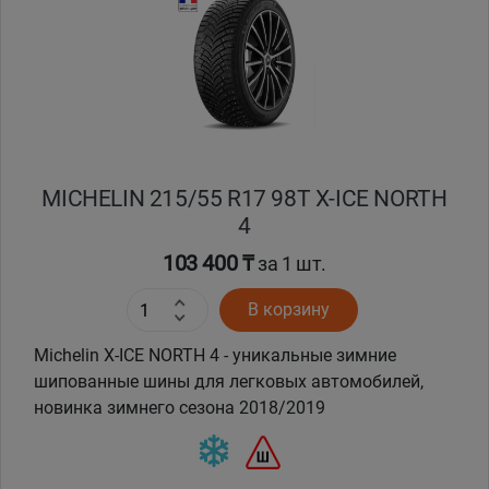
Кокшетау
Костанай
Кызылорда
MICHELIN 215/55 R17 98T X-ICE NORTH
Павлодар
4
Петропавловск
103 400 ₸
за 1 шт.
В корзину
Семей
Michelin X-ICE NORTH 4 - уникальные зимние
Талдыкорган
шипованные шины для легковых автомобилей,
новинка зимнего сезона 2018/2019
Тараз
Темиртау