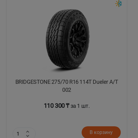
Кокшетау
Костанай
Кызылорда
Павлодар
Петропавловск
BRIDGESTONE 275/70 R16 114T Dueler A/T
Семей
002
Талдыкорган
110 300 ₸
за 1 шт.
Тараз
В корзину
Темиртау