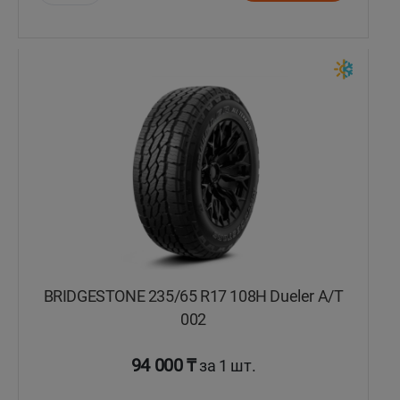
Уральск
Усть-Каменогорск
Шымкент
Экибастуз
Бишкек
BRIDGESTONE 235/65 R17 108H Dueler A/T
002
94 000 ₸
за 1 шт.