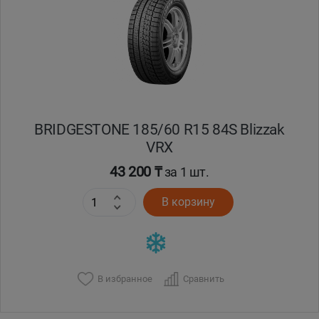
Кокшетау
Костанай
Кызылорда
BRIDGESTONE 185/60 R15 84S Blizzak
Павлодар
VRX
Петропавловск
43 200 ₸
за 1 шт.
В корзину
Семей
Талдыкорган
Тараз
В избранное
Сравнить
Темиртау