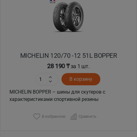
Кокшетау
Костанай
Кызылорда
MICHELIN 120/70 -12 51L BOPPER
Павлодар
28 190 ₸
за 1 шт.
Петропавловск
В корзину
Семей
MICHELIN BOPPER – шины для скутеров с
характеристиками спортивной резины
Талдыкорган
В избранное
Сравнить
Тараз
Темиртау