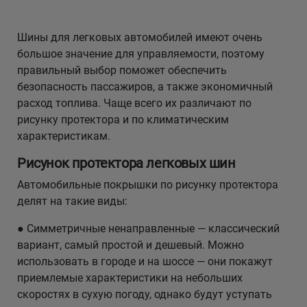
Кокшетау
Шины для легковых автомобилей имеют очень
большое значение для управляемости, поэтому
Костанай
правильный выбор поможет обеспечить
безопасность пассажиров, а также экономичный
Кызылорда
расход топлива. Чаще всего их различают по
рисунку протектора и по климатическим
Павлодар
характеристикам.
Рисунок протектора легковых шин
Петропавловск
Автомобильные покрышки по рисунку протектора
Семей
делят на такие виды:
● Симметричные ненаправленные — классический
Талдыкорган
вариант, самый простой и дешевый. Можно
использовать в городе и на шоссе — они покажут
Тараз
приемлемые характеристики на небольших
скоростях в сухую погоду, однако будут уступать
Темиртау