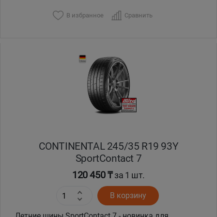
В избранное
Сравнить
Уральск
Усть-Каменогорск
Шымкент
Экибастуз
Бишкек
CONTINENTAL 245/35 R19 93Y
SportContact 7
120 450 ₸
за 1 шт.
В корзину
Летние шины SportContact 7 - новинка для