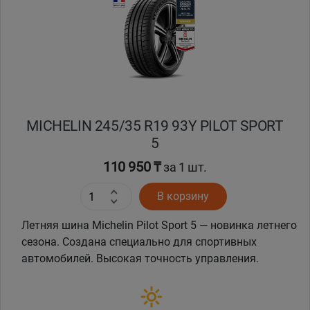
Кокшетау
Костанай
Кызылорда
MICHELIN 245/35 R19 93Y PILOT SPORT
Павлодар
5
Петропавловск
110 950 ₸
за 1 шт.
В корзину
Семей
Летняя шина Michelin Pilot Sport 5 — новинка летнего
Талдыкорган
сезона. Создана специально для спортивных
автомобилей. Высокая точность управления.
Тараз
Темиртау