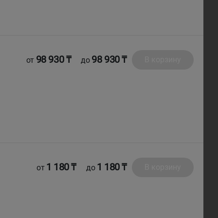
98 930 ₸
98 930 ₸
В корзину
от
до
1 180 ₸
1 180 ₸
В корзину
от
до