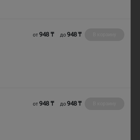
948 ₸
948 ₸
В корзину
от
до
948 ₸
948 ₸
В корзину
от
до