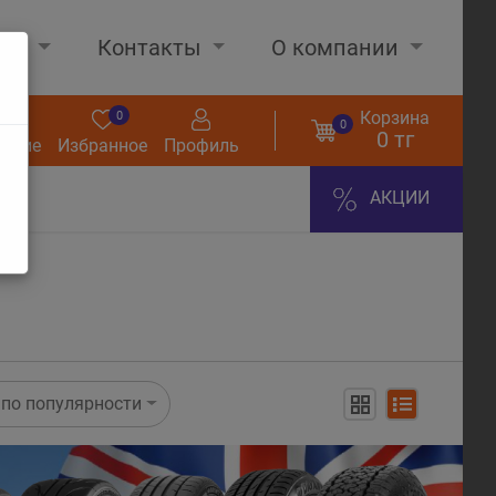
нах
Контакты
О компании
Корзина
0
0
0
0 тг
нение
Избранное
Профиль
АКЦИИ
по популярности