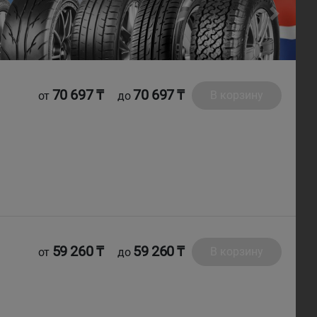
Next
70 697 ₸
70 697 ₸
В корзину
от
до
59 260 ₸
59 260 ₸
В корзину
от
до