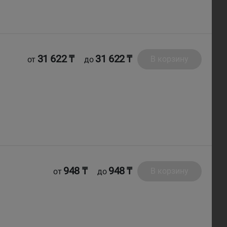
31 622 ₸
31 622 ₸
В корзину
от
до
948 ₸
948 ₸
В корзину
от
до