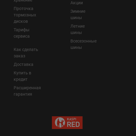
хранение
Акции
Проточка
Зимние
Уральск
тормозных
шины
дисков
Летние
Усть-Каменогорск
Тарифы
шины
сервиса
Всесезонные
Шымкент
шины
Как сделать
заказ
Экибастуз
Доставка
Купить в
Бишкек
кредит
Расширенная
гарантия