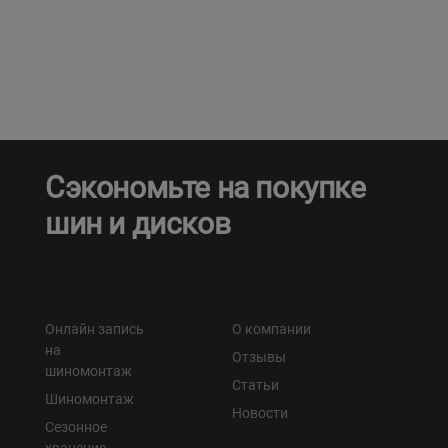
Кокшетау
Костанай
Кызылорда
Сэкономьте на покупке
Павлодар
шин и дисков
Петропавловск
Семей
Онлайн запись
О компании
Талдыкорган
на
Отзывы
шиномонтаж
Статьи
Тараз
Шиномонтаж
Новости
Сезонное
Темиртау