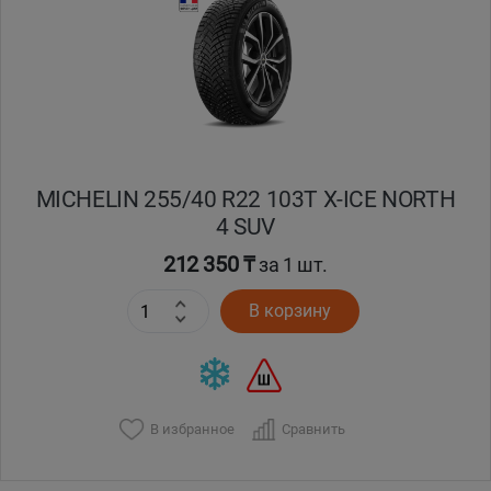
Кокшетау
Костанай
Кызылорда
MICHELIN 255/40 R22 103T X-ICE NORTH
Павлодар
4 SUV
Петропавловск
212 350 ₸
за 1 шт.
В корзину
Семей
Талдыкорган
Тараз
В избранное
Сравнить
Темиртау