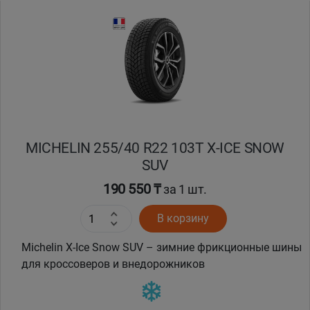
Уральск
Усть-Каменогорск
Шымкент
Экибастуз
MICHELIN 255/40 R22 103T X-ICE SNOW
SUV
Бишкек
190 550 ₸
за 1 шт.
В корзину
Michelin X-Ice Snow SUV – зимние фрикционные шины
для кроссоверов и внедорожников