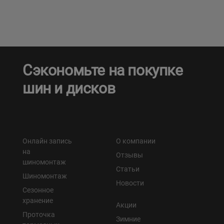
Кокшетау
Костанай
Сэкономьте на покупке
Кызылорда
шин и дисков
Павлодар
Петропавловск
Онлайн запись
О компании
Семей
на
Отзывы
шиномонтаж
Статьи
Талдыкорган
Шиномонтаж
Новости
Сезонное
Тараз
хранение
Акции
Проточка
Зимние
Темиртау