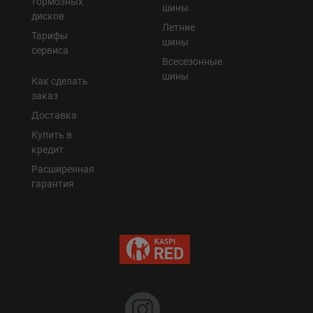
тормозных
шины
дисков
Летние
Уральск
Тарифы
шины
сервиса
Всесезонные
Усть-Каменогорск
шины
Как сделать
заказ
Шымкент
Доставка
Купить в
Экибастуз
кредит
Расширенная
Бишкек
гарантия