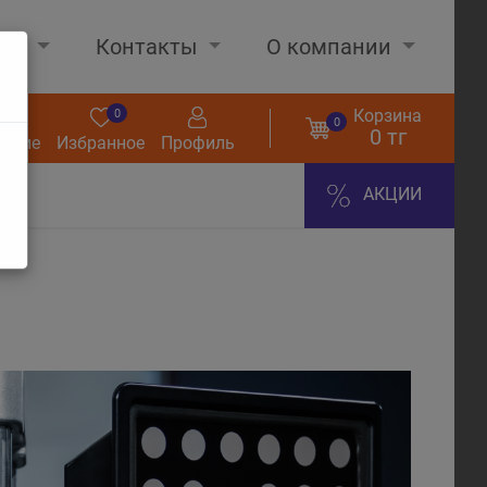
нах
Контакты
О компании
Корзина
0
0
0
0 тг
нение
Избранное
Профиль
АКЦИИ