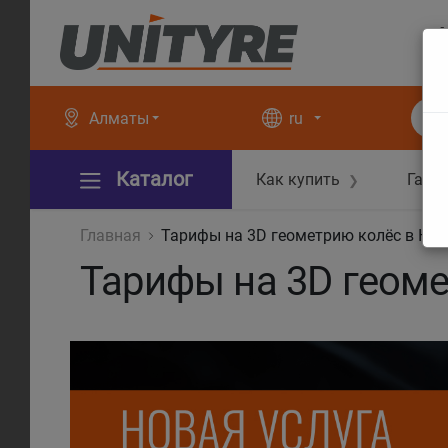
+
+
Алматы
ru
Каталог
Как купить
Гара
❯
Главная
Тарифы на 3D геометрию колёс в Юн
Тарифы на 3D геом