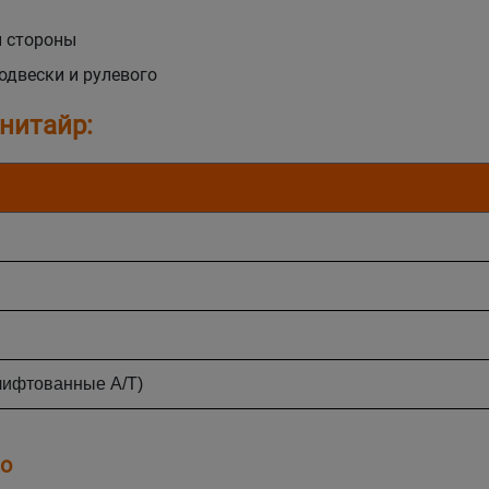
й стороны
одвески и рулевого
нитайр:
лифтованные А/Т)
то