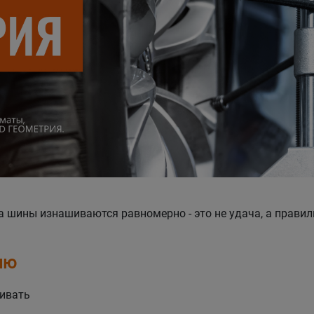
 а шины изнашиваются равномерно - это не удача, а прав
ию
ливать