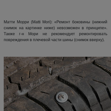
Кокшетау
Костанай
Матти Морри (Matti Mori): «Ремонт боковины (нижний
снимок на картинке ниже) невозможен в принципе».
Также г-н Мори не рекомендует ремонтировать
Кызылорда
повреждения в плечевой части шины (снимок вверху).
Павлодар
Петропавловск
Семей
Талдыкорган
Тараз
Темиртау