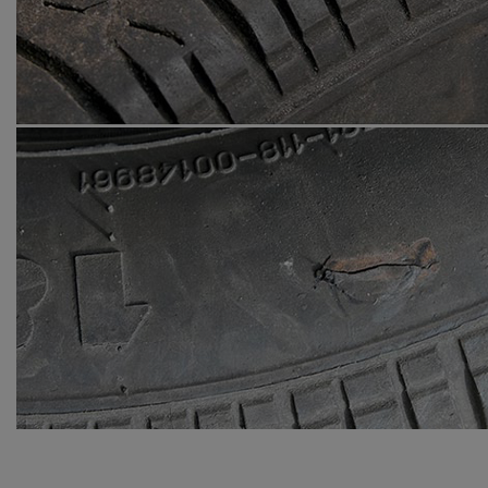
Уральск
Усть-Каменогорск
Шымкент
Экибастуз
Бишкек