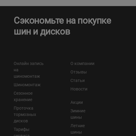
Сэкономьте на покупке
шин и дисков
Онлайн запись
О компании
на
Отзывы
шиномонтаж
Статьи
Шиномонтаж
Новости
Сезонное
хранение
Акции
Проточка
Зимние
тормозных
шины
дисков
Летние
Тарифы
шины
сервиса