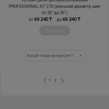
VERIGA Цепи противоскольжения
PROFESSIONAL NT 270 (внешний диаметр шин
от 26" до 30")
69 240 ₸
69 240 ₸
от
до
В корзину
Какой товар интересует?
1
2