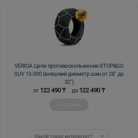
Уральск
Усть-Каменогорск
Шымкент
Экибастуз
VERIGA Цепи противоскольжения STOP&GO
SUV 13-300 (внешний диаметр шин от 28" до
Бишкек
32")
122 490 ₸
122 490 ₸
от
до
В корзину
Какой товар интересует?