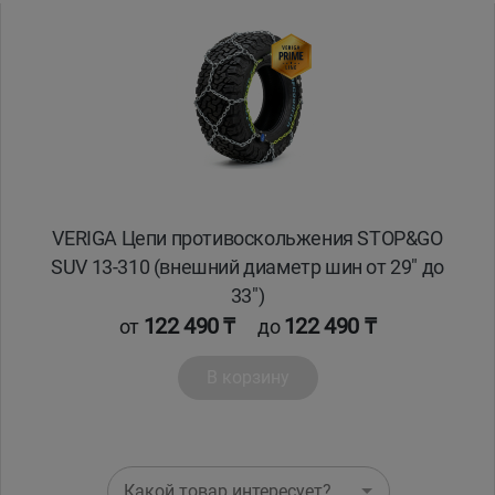
VERIGA Цепи противоскольжения STOP&GO
SUV 13-310 (внешний диаметр шин от 29" до
33")
122 490 ₸
122 490 ₸
от
до
В корзину
Какой товар интересует?