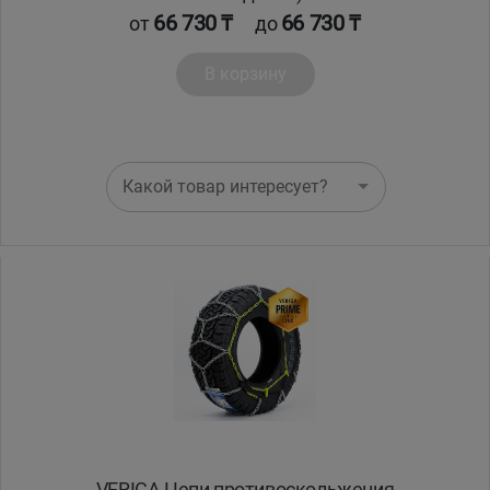
66 730 ₸
66 730 ₸
от
до
В корзину
Какой товар интересует?