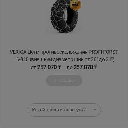
Кокшетау
Костанай
Кызылорда
VERIGA Цепи противоскольжения PROFI FORST
Павлодар
16-310 (внешний диаметр шин от 30" до 31")
257 070 ₸
257 070 ₸
от
до
Петропавловск
В корзину
Семей
Талдыкорган
Какой товар интересует?
Тараз
Темиртау