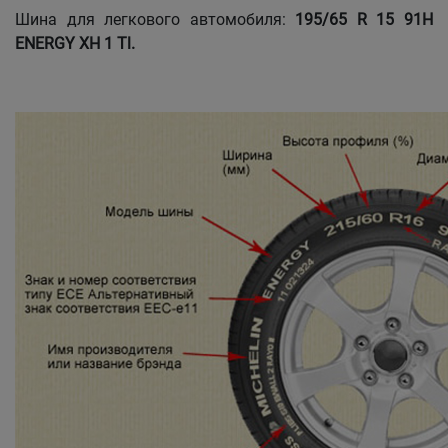
Шина для легкового автомобиля:
195/65 R 15 91Н
Кокшетау
ENERGY XH 1 Tl.
Костанай
Кызылорда
Павлодар
Петропавловск
Семей
Талдыкорган
Тараз
Темиртау