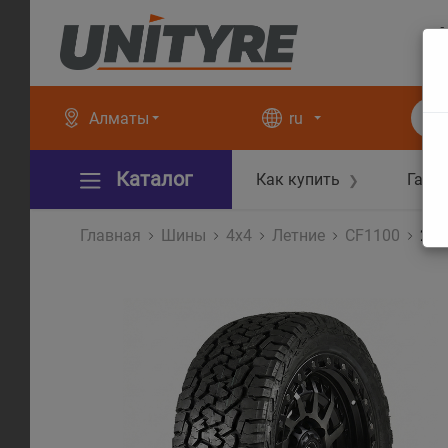
+
+
Алматы
ru
Каталог
Как купить
Гара
❯
Главная
Шины
4x4
Летние
CF1100
205