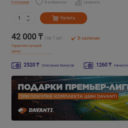
В избранное
Сравнить
0 отзывов
Купить
42 000 ₸
/за 1 шт.
В наличии
Гарантия лучшей
цены
2520 ₸
1260 ₸
Списание бонусов
Начисл