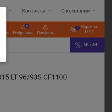
нах
Контакты
О компании
Корзина
0
0
0
0 тг
нение
Избранное
Профиль
АКЦИИ
15 LT 96/93S CF1100