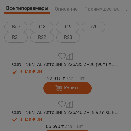
Все типоразмеры
Описание
Преимущества
Д
Все
R18
R19
R20
R21
R22
R23
CONTINENTAL Автошина 225/35 ZR20 (90Y) XL FR SportContact 7 лето
В наличии
122 310 ₸
/за 1 шт.
Купить
CONTINENTAL Автошина 225/40 ZR18 92Y XL FR SportContact 7 лето
В наличии
65 590 ₸
/за 1 шт.