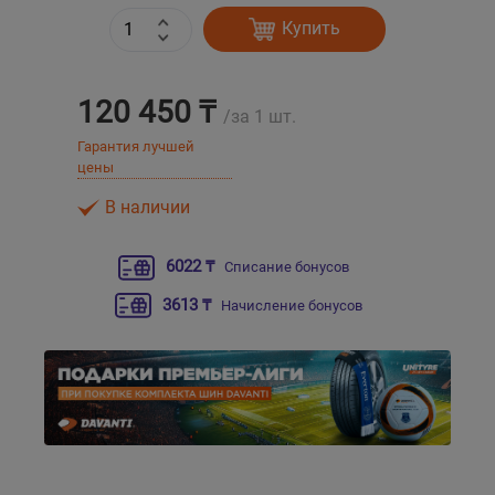
Купить
Уральск
120 450 ₸
Усть-Каменогорск
/за 1 шт.
Гарантия лучшей
Шымкент
цены
В наличии
Экибастуз
6022 ₸
Списание бонусов
Бишкек
3613 ₸
Начисление бонусов