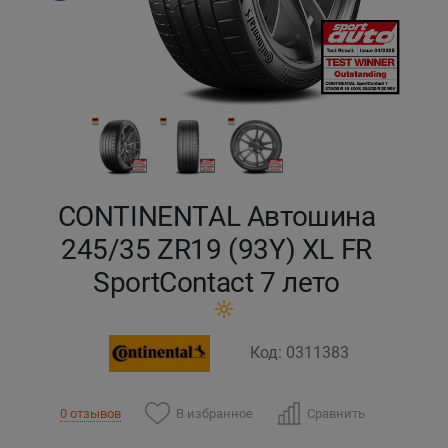
Кокшетау
Костанай
Кызылорда
Павлодар
CONTINENTAL Автошина
Петропавловск
245/35 ZR19 (93Y) XL FR
SportContact 7 лето
Семей
Талдыкорган
Код: 0311383
Тараз
В избранное
Сравнить
0 отзывов
Темиртау