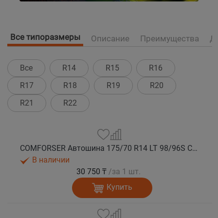
Все типоразмеры
Описание
Преимущества
Д
Все
R14
R15
R16
R17
R18
R19
R20
R21
R22
COMFORSER Автошина 175/70 R14 LT 98/96S CF1100 10PR RWL лето
В наличии
30 750 ₸
/за 1 шт.
Купить