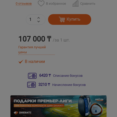
В избранное
Сравнить
0 отзывов
Уральск
Купить
Усть-Каменогорск
107 000 ₸
Шымкент
/за 1 шт.
Гарантия лучшей
Экибастуз
цены
В наличии
Бишкек
6420 ₸
Списание бонусов
3210 ₸
Начисление бонусов