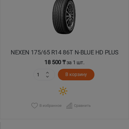
Кокшетау
Костанай
Кызылорда
NEXEN 175/65 R14 86T N-BLUE HD PLUS
Павлодар
18 500 ₸
за 1 шт.
Петропавловск
В корзину
Семей
Талдыкорган
В избранное
Сравнить
Тараз
Темиртау