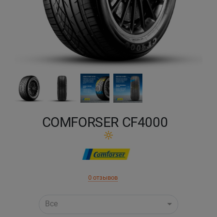
Кокшетау
Костанай
Кызылорда
Павлодар
Петропавловск
COMFORSER CF4000
Семей
Талдыкорган
0 отзывов
Тараз
Все
Темиртау