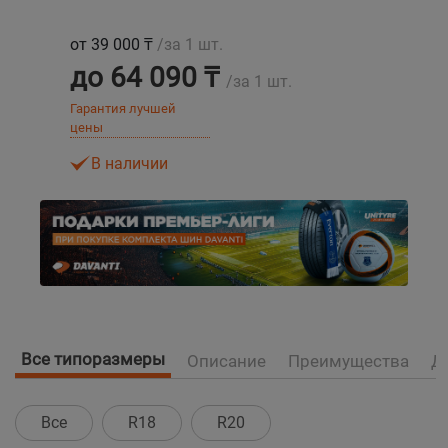
от 39 000 ₸
/за 1 шт.
Уральск
до 64 090 ₸
/за 1 шт.
Усть-Каменогорск
Гарантия лучшей
цены
Шымкент
В наличии
Экибастуз
Бишкек
Все типоразмеры
Описание
Преимущества
Д
Все
R18
R20