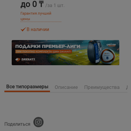
до 0 ₸
/за 1 шт.
Уральск
Гарантия лучшей
цены
Усть-Каменогорск
В наличии
Шымкент
Экибастуз
Бишкек
Все типоразмеры
Описание
Преимущества
Д
Поделиться