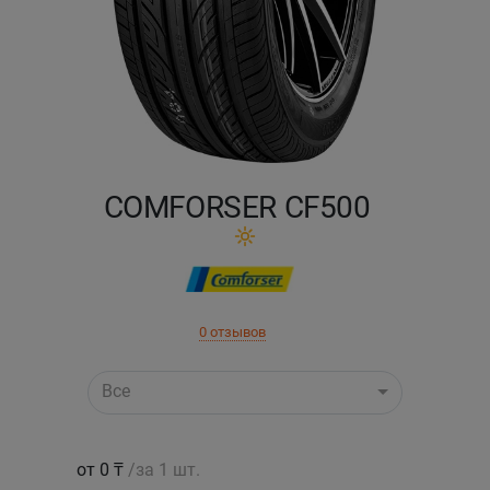
Кокшетау
Костанай
Кызылорда
COMFORSER CF500
Павлодар
Петропавловск
Семей
0 отзывов
Талдыкорган
Все
Тараз
от 0 ₸
/за 1 шт.
Темиртау