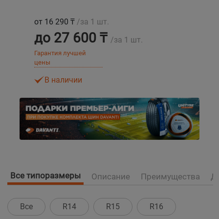
от 16 290 ₸
/за 1 шт.
Уральск
до 27 600 ₸
/за 1 шт.
Усть-Каменогорск
Гарантия лучшей
цены
Шымкент
В наличии
Экибастуз
Бишкек
Все типоразмеры
Описание
Преимущества
Д
Все
R14
R15
R16