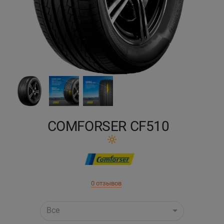
Кокшетау
Костанай
Кызылорда
Павлодар
Петропавловск
COMFORSER CF510
Семей
Талдыкорган
0 отзывов
Тараз
Все
Темиртау