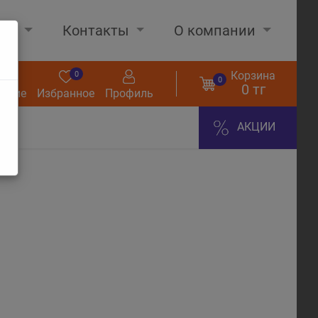
нах
Контакты
О компании
Корзина
0
0
0
0 тг
нение
Избранное
Профиль
АКЦИИ