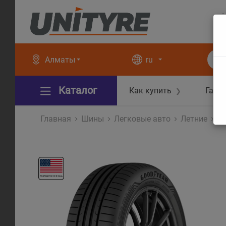
+
+
Алматы
ru
Каталог
Как купить
Гара
❯
Главная
Шины
Легковые авто
Летние
Ea