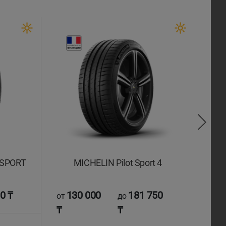
 SPORT
MICHELIN Pilot Sport 4
0 ₸
130 000
181 750
4
от
до
от
₸
₸