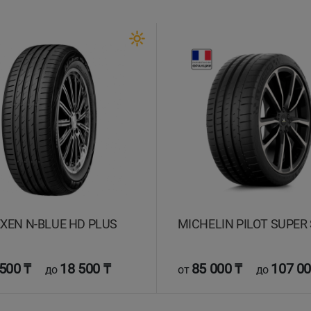
XEN N-BLUE HD PLUS
MICHELIN PILOT SUPER
500 ₸
18 500 ₸
85 000 ₸
107 00
до
от
до