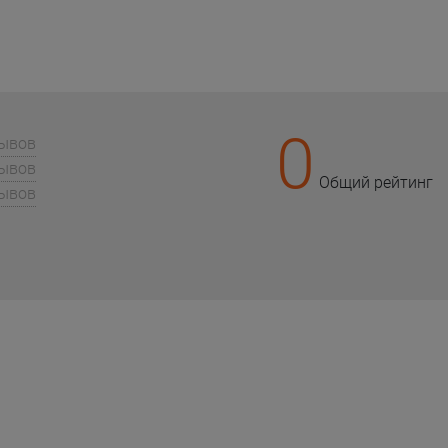
0
зывов
зывов
Общий рейтинг
зывов