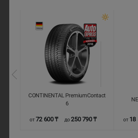
CONTINENTAL PremiumContact
S
NE
6
0
72 600 ₸
250 790 ₸
18 
от
до
от