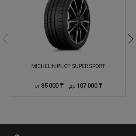
MICHELIN PILOT SUPER SPORT
85 000 ₸
107 000 ₸
от
до