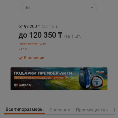
Все
Уральск
Усть-Каменогорск
от 99 200 ₸
/за 1 шт.
до 120 350 ₸
/за 1 шт.
Шымкент
Гарантия лучшей
цены
Экибастуз
В наличии
Бишкек
Все типоразмеры
Описание
Преимущества
Д