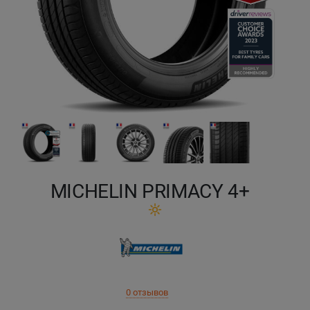
Кокшетау
Костанай
Кызылорда
Павлодар
Петропавловск
MICHELIN PRIMACY 4+
Семей
Талдыкорган
Тараз
0 отзывов
Темиртау