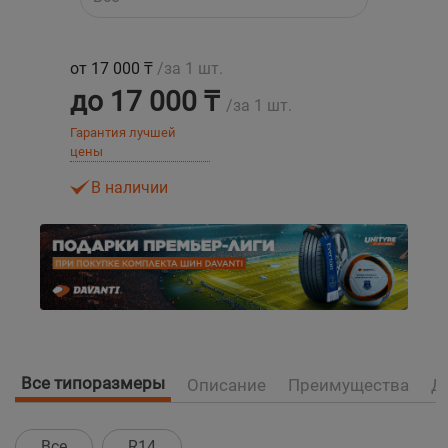
Уральск
от 17 000 ₸
/за 1 шт.
до 17 000 ₸
Усть-Каменогорск
/за 1 шт.
Гарантия лучшей
Шымкент
цены
В наличии
Экибастуз
Бишкек
Все типоразмеры
Описание
Преимущества
Д
Все
R14