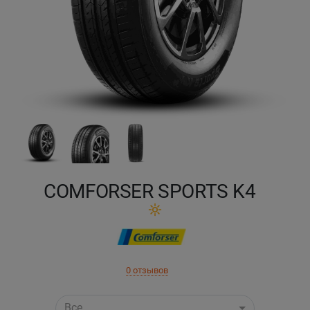
Кокшетау
Костанай
Кызылорда
Павлодар
Петропавловск
COMFORSER SPORTS K4
Семей
Талдыкорган
0 отзывов
Тараз
Темиртау
Все