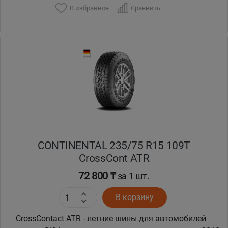
В избранное
Сравнить
Уральск
Усть-Каменогорск
Шымкент
Экибастуз
Бишкек
CONTINENTAL 235/75 R15 109T
CrossCont ATR
72 800 ₸
за 1 шт.
В корзину
CrossContact ATR - летние шины для автомобилей