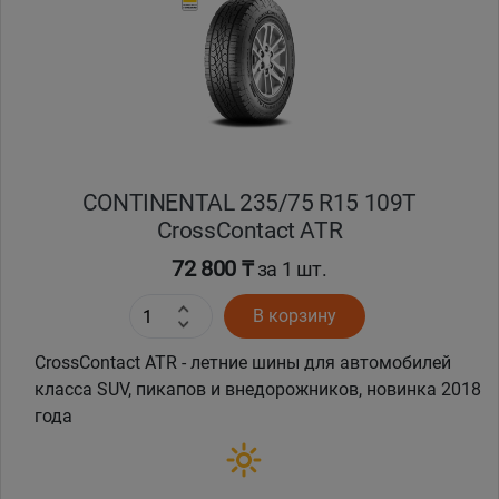
Кокшетау
Костанай
Кызылорда
CONTINENTAL 235/75 R15 109T
Павлодар
CrossContact ATR
Петропавловск
72 800 ₸
за 1 шт.
В корзину
Семей
CrossContact ATR - летние шины для автомобилей
Талдыкорган
класса SUV, пикапов и внедорожников, новинка 2018
года
Тараз
Темиртау